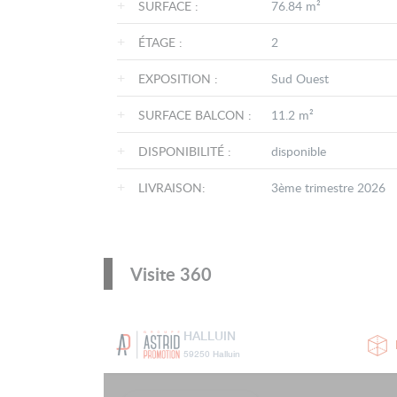
+
SURFACE :
76.84 m²
+
ÉTAGE :
2
+
EXPOSITION :
Sud Ouest
+
SURFACE BALCON :
11.2 m²
+
DISPONIBILITÉ :
disponible
+
LIVRAISON:
3ème trimestre 2026
Visite 360