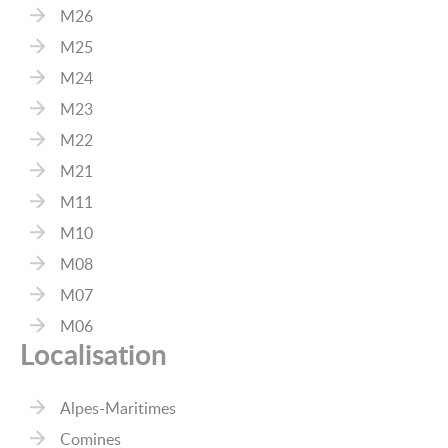
M26
M25
M24
M23
M22
M21
M11
M10
M08
M07
M06
Localisation
Alpes-Maritimes
Comines