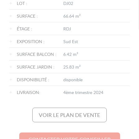
+
LOT :
DJ02
+
SURFACE :
66.64 m²
+
ÉTAGE :
RDJ
+
EXPOSITION :
Sud Est
+
SURFACE BALCON :
6.42 m²
+
SURFACE JARDIN :
25.83 m²
+
DISPONIBILITÉ :
disponible
+
LIVRAISON:
4ème trimestre 2024
VOIR LE PLAN DE VENTE