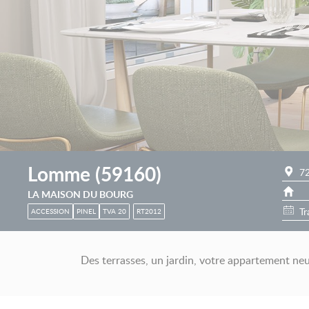
Lomme
(
59160
)
7
LA MAISON DU BOURG
Tr
ACCESSION
PINEL
TVA 20
RT2012
Des terrasses, un jardin, votre appartement n